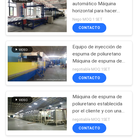
automático Máquina
horizontal para hacer
28
espuma hasta 1300 mm
Nego MOQ:1 SET
de altura
Cortadora
CONTACTO
horizontal de la
Equipo de inyección de
espuma
espuma de poliuretano
Máquina de espuma de
PU de alta presión con
negotiable MOQ:1SET
altura de espuma de 1,0-
CONTACTO
19
1,25 m
cortadora vertical
Máquina de espuma de
poliuretano establecida
de la espuma
por el cliente y con una
altura de espuma de 1,0-
negotiable MOQ:1SET
1,25 m controlada por
CONTACTO
PLC