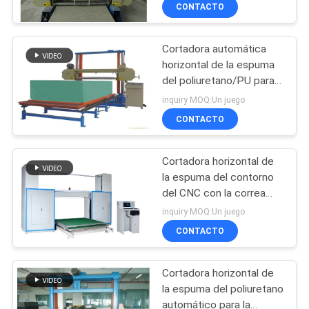
de poliestireno
CONTACTO
CONTROL
Cortadora automática
DE
28
horizontal de la espuma
CALIDAD
del poliuretano/PU para
Máquina de la
la hoja de la esponja
inquiry MOQ:Un juego
espuma de la
ÉNTRENOS
CONTACTO
presión baja
EN
Cortadora horizontal de
CONTACTO
la espuma del contorno
CON
del CNC con la correa
20
para el fenol Foame
inquiry MOQ:Un juego
cadena de
CONTACTO
PIDA
UNA
producción de la
Cortadora horizontal de
CITA
espuma
la espuma del poliuretano
automático para la