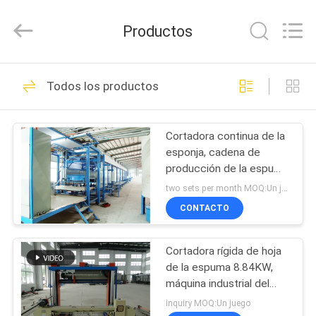
Dongguan
Zehui
machinery
Productos
equipment
co.,
ltd.
All
HOGAR
Rights
42
Reserved.
Todos los productos
espuma que hace la
PRODUCTOS
máquina
Cortadora continua de la
esponja, cadena de
SOBRE
producción de la espuma
NOSOTROS
para los muebles/la
two sets per month MOQ:Un juego
almohada
CONTACTO
33
VIAJE
máquina de la
Cortadora rígida de hoja
DE
de la espuma 8.84KW,
LA
espuma de
máquina industrial del
cortador de la espuma
FÁBRICA
inquiry MOQ:Un juego
poliuretano