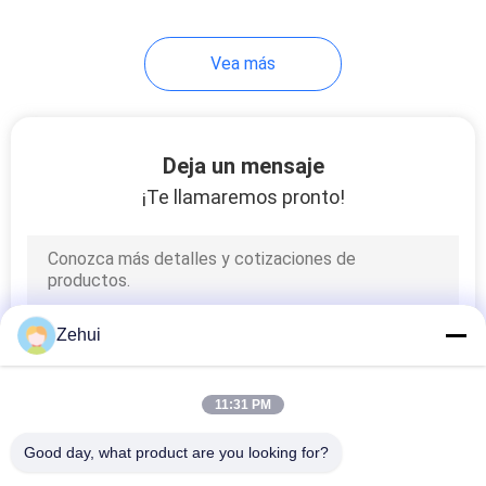
31
Vea más
Cortadora de la
esponja
Deja un mensaje
¡Te llamaremos pronto!
14
Espuma que recicla
Zehui
la máquina
11:31 PM
Good day, what product are you looking for?