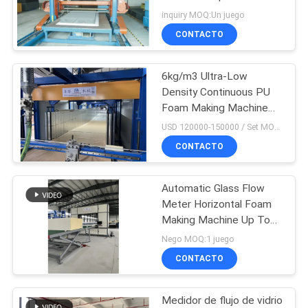
esponja de la almohada
inquiry MOQ:Un juego
MAPA
CONTACTO
DEL
18
SITIO
Cadena de
6kg/m3 Ultra-Low
Density Continuous PU
producción de la
POLÍTICA
Foam Making Machine
with 20HP Chiller System
esponja
USD 120000-150000 / Set MOQ:1 juego
DE
CONTACTO
PRIVACIDAD
Automatic Glass Flow
52
Meter Horizontal Foam
Cortadora de la
Making Machine Up To
1300mm Height
Nego MOQ:1 juego
espuma
CONTACTO
Medidor de flujo de vidrio