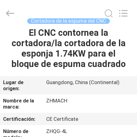
Dongguan
Zehui
machinery
equipment
co.,
Cortadora de la espuma del CNC
ltd.
All
El CNC contornea la
HOGAR
Rights
Reserved.
cortadora/la cortadora de la
PRODUCTOS
esponja 1.74KW para el
bloque de espuma cuadrado
SOBRE
NOSOTROS
Lugar de
Guangdong, China (Continental)
origen:
VIAJE
Nombre de la
ZHMACH
marca:
DE
Certificación:
CE Certificate
LA
FÁBRICA
Número de
ZHQG-4L