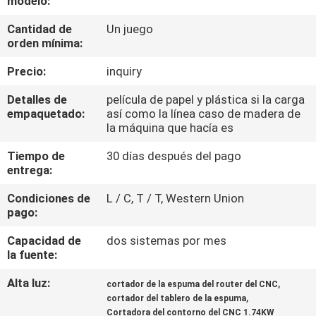
modelo:
Cantidad de
Un juego
CONTROL
orden mínima:
DE
Precio:
inquiry
CALIDAD
Detalles de
película de papel y plástica si la carga
empaquetado:
así como la línea caso de madera de
ÉNTRENOS
la máquina que hacía es
EN
Tiempo de
30 días después del pago
entrega:
CONTACTO
CON
Condiciones de
L / C, T / T, Western Union
pago:
PIDA
Capacidad de
dos sistemas por mes
la fuente:
UNA
Alta luz:
,
cortador de la espuma del router del CNC
CITA
,
cortador del tablero de la espuma
Cortadora del contorno del CNC 1.74KW