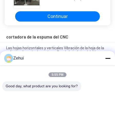
para el bloque de espuma
cuadrado
Continuar
cortadora de la espuma del CNC
Las hojas horizontales y verticales Vibración de la hoja de la
máquina de corte de contorno Cnc de hoja única / doble
Zehui
La cortadora vertical de la espuma del CNC del alambre para
las lanas de roca/la espuma/Rebonding de EVA hace espuma
5:55 PM
El CNC contornea la cortadora/la cortadora de la esponja
1.74KW para el bloque de espuma cuadrado
Good day, what product are you looking for?
Categorías Populares
Todos
Espuma Que Hace 
Máquina De La 