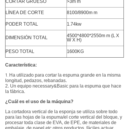
CORTAR GRUESO
>3m m
LÍNEA DE CORTE
8100/8900m m
PODER TOTAL
1.74kw
4500*4800*2550m m (L X
DIMENSIÓN TOTAL
W X H)
PESO TOTAL
1600KG
Característica:
Ha utilizado para cortar la espuma grande en la misma
1.
longitud, pedazos, rebanadas.
2. Un equipo necessary&Basic para la espuma que hace
la fábrica.
¿Cuál es el uso de la máquina?
La cortadora vertical de la esponja se utiliza sobre todo
para las hojas de la espuma/el corte vertical del bloque, y
procesar toda clase de EVA, de EPE, de materiales de
embalaje, de papel etc otros productos, fáciles actuar,