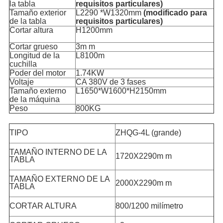
la tabla
requisitos particulares)
Tamaño exterior
L2290 *W1320mm
(modificado para
de la tabla
requisitos particulares)
Cortar altura
H1200mm
Cortar grueso
3m m
Longitud de la
L8100m
cuchilla
Poder del motor
1.74KW
Voltaje
CA 380V de 3 fases
Tamaño externo
L1650*W1600*H2150mm
de la máquina
Peso
800KG
TIPO
ZHQG-4L (grande)
TAMAÑO INTERNO DE LA
1720X2290m m
TABLA
TAMAÑO EXTERNO DE LA
2000X2290m m
TABLA
CORTAR ALTURA
800/1200 milímetro