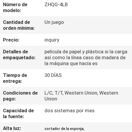
Número de
ZHQG-4LB
modelo:
CONTROL
Cantidad de
Un juego
DE
orden mínima:
CALIDAD
Precio:
inquiry
ÉNTRENOS
Detalles de
película de papel y plástica si la carga
empaquetado:
así como la línea caso de madera de
EN
la máquina que hacía es
CONTACTO
Tiempo de
30 DÍAS
entrega:
CON
Condiciones de
L/C, T/T, Western Union, Western
pago:
Union
PIDA
UNA
Capacidad de
dos sistemas por mes
la fuente:
CITA
Alta luz:
,
cortador de la esponja