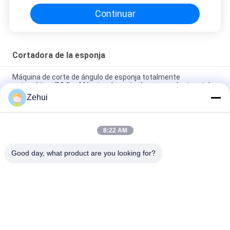
esponja
Continuar
Cortadora de la esponja
Máquina de corte de ángulo de esponja totalmente
automática, 7,94kw Máquina de corte de espuma horizontal
Zehui
Cortadora de modelado manual del contorno de la esponja de
la PU para cortar el Special - espuma formada
8:22 AM
Espuma de EPE/máquina del corte por bloques de la esponja
del poliuretano con la tabla de funcionamiento del vacío
Good day, what product are you looking for?
Categorías Populares
Todos
Espuma Que Hace 
Máquina De La 
La Máquina
Espuma De 
Poliuretano