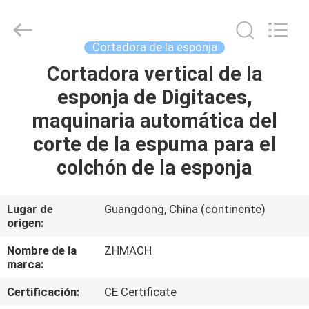
Dongguan
Zehui
machinery
equipment
co.,
Cortadora de la esponja
ltd.
All
Cortadora vertical de la
HOGAR
Rights
Reserved.
esponja de Digitaces,
PRODUCTOS
maquinaria automática del
corte de la espuma para el
SOBRE
colchón de la esponja
NOSOTROS
Lugar de
Guangdong, China (continente)
origen:
VIAJE
DE
Nombre de la
ZHMACH
marca:
LA
Certificación:
CE Certificate
FÁBRICA