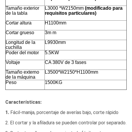
Tamaño exterior
L3000 *W2150mm
(modificado para
de la tabla
requisitos particulares)
Cortar altura
H1100mm
Cortar grueso
3m m
Longitud de la
L9930mm
cuchilla
Poder del motor
5.5KW
Voltaje
CA 380V de 3 fases
Tamaño externo
L3500*W2150*H1100mm
de la máquina
Peso
1500KG
Características:
1.
Fácil-manija, porcentaje de averías bajo, corte rápido
2. El cortar y la afiladura se pueden controlar por separado.