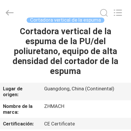
Dongguan
Zehui
machinery
equipment
co.,
Cortadora vertical de la espuma
ltd.
All
Cortadora vertical de la
HOGAR
Rights
Reserved.
espuma de la PU/del
PRODUCTOS
poliuretano, equipo de alta
densidad del cortador de la
SOBRE
espuma
NOSOTROS
Lugar de
Guangdong, China (Continental)
origen:
VIAJE
DE
Nombre de la
ZHMACH
marca:
LA
Certificación:
CE Certificate
FÁBRICA