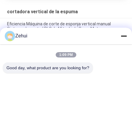
cortadora vertical de la espuma
Eficiencia Máquina de corte de esponja vertical manual
Sistema de control PLC de Mitsubishi Servo Motors
Zehui
Máquina eléctrica de corte de espuma vertical con control
PLC para el procesamiento de EVA y EPE
1:09 PM
Máquina de corte de bloques de espuma vertical para
electricidad con velocidad de corte ajustable
Good day, what product are you looking for?
Categorías Populares
Todos
Espuma Que Hace 
Máquina De La 
La Máquina
Espuma De 
Poliuretano
Máquina De La 
Cadena De 
Espuma De La 
Producción De La 
Presión Baja
Espuma
Cadena De 
Cortadora De La 