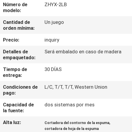
Número de
ZHYX-2LB
modelo:
CONTROL
Cantidad de
Un juego
DE
orden mínima:
CALIDAD
Precio:
inquiry
ÉNTRENOS
Detalles de
Será embalado en caso de madera
empaquetado:
EN
Tiempo de
30 DÍAS
CONTACTO
entrega:
CON
Condiciones de
L/C, T/T, T/T, Western Union
pago:
PIDA
Capacidad de
dos sistemas por mes
UNA
la fuente:
CITA
Alta luz:
,
Cortadora del contorno de la espuma
cortadora de hoja de la espuma